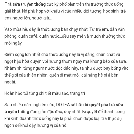
Trà sữa truyền thống
cực kỳ phổ biến trên thị trường thức uống
giải khát. Nó phù hợp với khẩu vị của nhiều đối tượng: học sinh, trẻ
em, người lớn, người già…
Vào mùa hè, đây là thức uống bán chạy nhất. Từ trẻ em, dân văn
phòng, quán café, quán nước…đều say mê và muốn thưởng thức
mỗi ngày.
Điểm cộng lớn nhất cho thức uống này là vị đắng, chan chát và
ngọt hậu hòa quyện với hương thơm ngậy mà không béo của sữa.
Nhâm nhi từng ngụm nước độc đáo này, ta như được bay bổng vào
thế giới của thiên nhiên, quên đi mệt mỏi, cái nắng hè oi ả bên
ngoài.
Hoàn hảo tới từng chi tiết màu sắc, trang trí
Sau nhiều năm nghiên cứu, DOTEA sở hữu
bí quyết pha trà sữa
truyền thống
đơn giản độc đáo, duy nhất. Bí quyết để thành công
khi kinh doanh thức uống này là phải chọn được loại trà thực sự
ngon để khơi dậy hương vị của nó.