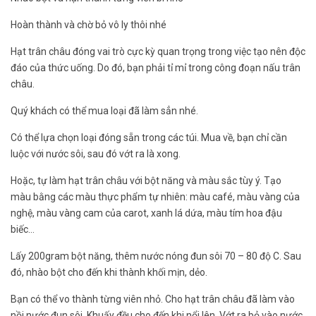
Hoàn thành và chờ bỏ vô ly thôi nhé
Hạt trân châu đóng vai trò cực kỳ quan trọng trong việc tạo nên độc
đáo của thức uống. Do đó, bạn phải tỉ mỉ trong công đoạn nấu trân
châu.
Quý khách có thể mua loại đã làm sẳn nhé.
Có thể lựa chọn loại đóng sẵn trong các túi. Mua về, bạn chỉ cần
luộc với nước sôi, sau đó vớt ra là xong.
Hoặc, tự làm hạt trân châu với bột năng và màu sắc tùy ý. Tạo
màu bằng các màu thực phẩm tự nhiên: màu café, màu vàng của
nghệ, màu vàng cam của carot, xanh lá dứa, màu tím hoa đậu
biếc…
Lấy 200gram bột năng, thêm nước nóng đun sôi 70 – 80 độ C. Sau
đó, nhào bột cho đến khi thành khối mịn, dẻo.
Bạn có thể vo thành từng viên nhỏ. Cho hạt trân châu đã làm vào
nồi nước đun sôi. Khuấy đều cho đến khi nổi lên. Vớt ra bỏ vào nước