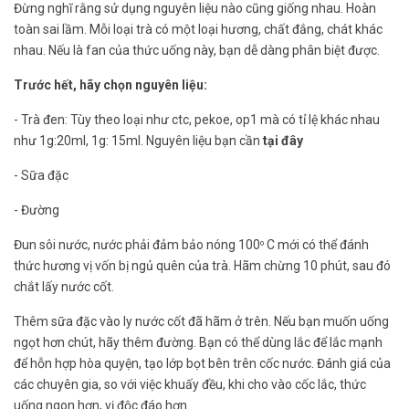
Đừng nghĩ rằng sử dụng nguyên liệu nào cũng giống nhau. Hoàn
toàn sai lầm. Mỗi loại trà có một loại hương, chất đắng, chát khác
nhau. Nếu là fan của thức uống này, bạn dễ dàng phân biệt được.
Trước hết, hãy chọn nguyên liệu:
- Trà đen: Tùy theo loại như ctc, pekoe, op1 mà có tỉ lệ khác nhau
như 1g:20ml, 1g: 15ml. Nguyên liệu bạn cần
tại đây
- Sữa đặc
- Đường
Đun sôi nước, nước phải đảm bảo nóng 100
C mới có thể đánh
o
thức hương vị vốn bị ngủ quên của trà. Hãm chừng 10 phút, sau đó
chắt lấy nước cốt.
Thêm sữa đặc vào ly nước cốt đã hãm ở trên. Nếu bạn muốn uống
ngọt hơn chút, hãy thêm đường. Bạn có thể dùng lắc để lắc mạnh
để hỗn hợp hòa quyện, tạo lớp bọt bên trên cốc nước. Đánh giá của
các chuyên gia, so với việc khuấy đều, khi cho vào cốc lắc, thức
uống ngon hơn, vị độc đáo hơn.