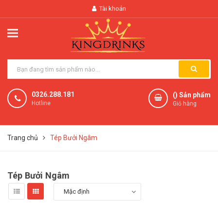
Tài khoản
0326.288.181
(
) Sản phẩm
Hotline
Giỏ hàng
Trang chủ
Tép Bưởi Ngâm
Tép Bưởi Ngâm
Mặc định