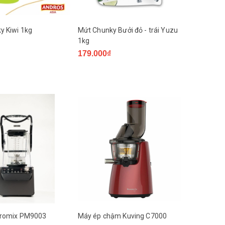
y Kiwi 1kg
Mứt Chunky Bưởi đỏ - trái Yuzu
1kg
179.000₫
Promix PM9003
Máy ép chậm Kuving C7000