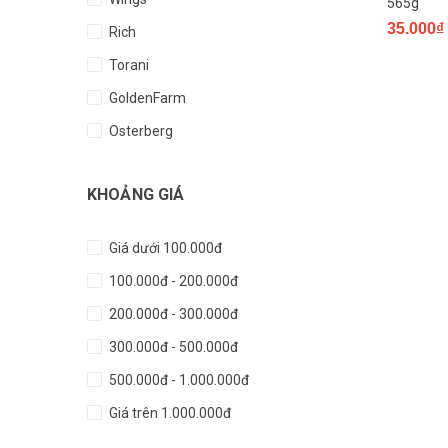
565g
Nift
35.000₫
Rich
Peso
Torani
Giffard
GoldenFarm
Teisseire
Osterberg
Vinamilk
King
GongCha
KHOẢNG GIÁ
PhúcLong
Tea Mate
Cozy
DAVINCI
Giá dưới 100.000đ
Xuân Thịnh
100.000đ - 200.000đ
Lộc Phát
200.000đ - 300.000đ
Hunufa
300.000đ - 500.000đ
Dilmad
500.000đ - 1.000.000đ
Farmer
Giá trên 1.000.000đ
Sozen