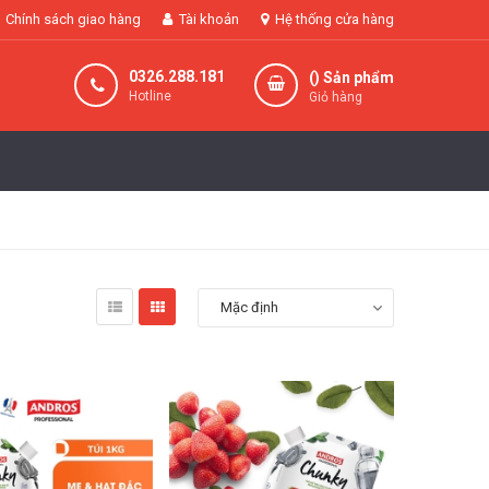
Chính sách giao hàng
Tài khoản
Hệ thống cửa hàng
0326.288.181
(
) Sản phẩm
Hotline
Giỏ hàng
Mặc định