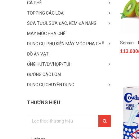
CÀ PHÊ
TOPPING CÁC LOẠI
SỮA TƯƠI, SỮA ĐẶC, KEM ĐA NĂNG
MÁY MÓC PHA CHẾ
Sensini -
DỤNG CỤ, PHỤ KIỆN MÁY MÓC PHA CHẾ
113.000
ĐỒ ĂN VẶT
ỐNG HÚT/LY/HỘP/TÚI
ĐƯỜNG CÁC LOẠI
DỤNG CỤ CHUYÊN DỤNG
THƯƠNG HIỆU