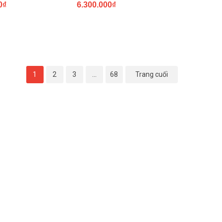
0₫
6.300.000₫
1
2
3
...
68
Trang cuối