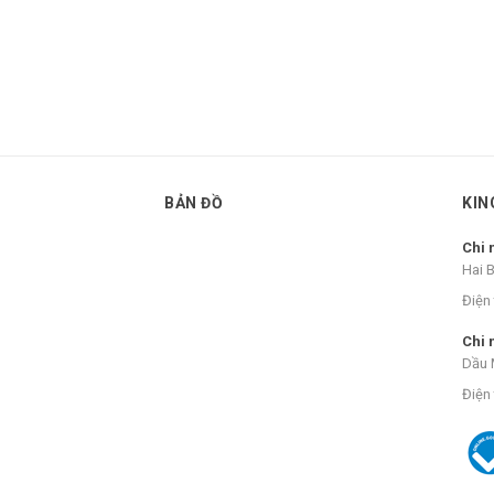
BẢN ĐỒ
KIN
Chi 
Hai 
Điện 
Chi 
Dầu 
Điện 