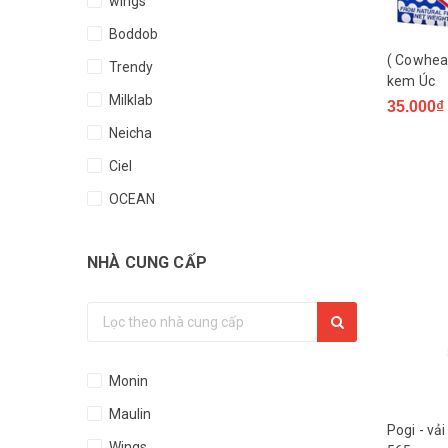
wings
Boddob
( Cowhea
Trendy
kem Úc
Milklab
35.000₫
Neicha
Ciel
OCEAN
Yubann
NHÀ CUNG CẤP
KrubO
Almer - Malaysia
Sensini
Onefood
Monin
SAVO
Maulin
DILMAH
Pogi - vả
Wings