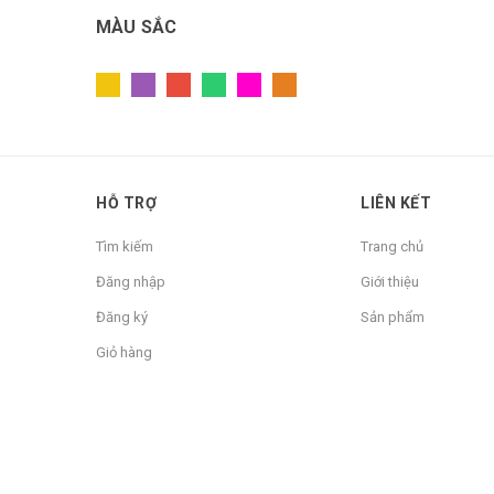
MÀU SẮC
AHMAD
Minh Hạnh
DANS
Đỗ Gia
Lipton
HỖ TRỢ
LIÊN KẾT
HerShey's
Tìm kiếm
Trang chủ
SunFarm
Đăng nhập
Giới thiệu
Good Morning
Đăng ký
Sản phẩm
Beksul
Giỏ hàng
Powder
RoVin
Hiệp long
Euro Deli