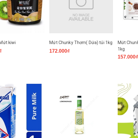
 Mứt kiwi
Mứt Chunky Thơm( Dứa) túi 1kg
Mứt Chunk
1kg
₫
172.000₫
157.000₫