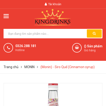
Tài khoản
0326.288.181
(
) Sản phẩm
Hotline
Giỏ hàng
Trang chủ
MONIN
(Monin) - Siro Quế (Cinnamon syrup)