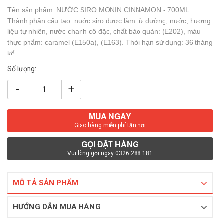
Tên sản phẩm: NƯỚC SIRO MONIN CINNAMON - 700ML.
Thành phần cấu tạo: nước siro được làm từ đường, nước, hương
liệu tự nhiên, nước chanh cô đặc, chất bảo quản: (E202), màu
thực phẩm: caramel (E150a), (E163). Thời hạn sử dụng: 36 tháng
kể...
Số lượng:
-
+
MUA NGAY
Giao hàng miễn phí tận nơi
GỌI ĐẶT HÀNG
Vui lòng gọi ngay 0326.288.181
MÔ TẢ SẢN PHẨM
HƯỚNG DẪN MUA HÀNG