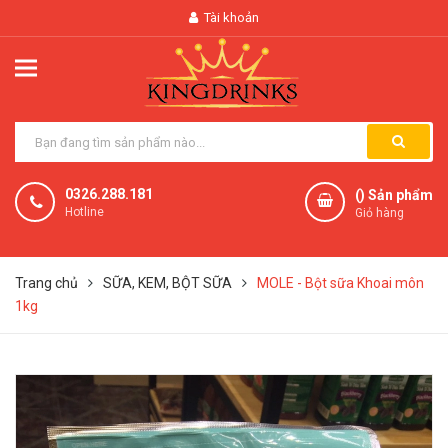
Tài khoản
0326.288.181
(
) Sản phẩm
Hotline
Giỏ hàng
Trang chủ
SỮA, KEM, BỘT SỮA
MOLE - Bột sữa Khoai môn
1kg