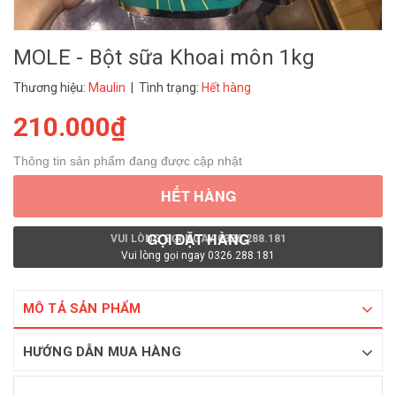
MOLE - Bột sữa Khoai môn 1kg
Thương hiệu:
Maulin
| Tình trạng:
Hết hàng
210.000₫
Thông tin sản phẩm đang được cập nhật
HẾT HÀNG
GỌI ĐẶT HÀNG
VUI LÒNG GỌI NGAY 0326.288.181
Vui lòng gọi ngay 0326.288.181
MÔ TẢ SẢN PHẨM
HƯỚNG DẪN MUA HÀNG