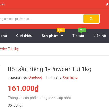
tuần
HOT
MỚI
 chủ
Giới thiệu
Sản phẩm
Tin tức
Liên hệ
wder Tui 1kg
Bột sầu riêng 1-Powder Tui 1kg
Thương hiệu:
Onefood
| Tình trạng:
Còn hàng
161.000₫
Thông tin sản phẩm đang được cập nhật
Số lượng: