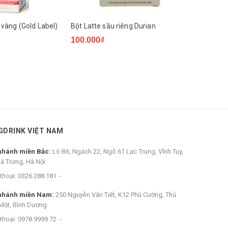
vàng (Gold Label)
Bột Latte sầu riêng Durian
Whipping C
100.000₫
165.000₫
GDRINK VIỆT NAM
nhánh miền Bắc:
Lô B6, Ngách 22, Ngõ 61 Lạc Trung, Vĩnh Tuy,
Bà Trưng, Hà Nội
thoại:
0326.288.181
-
nhánh miền Nam:
250 Nguyễn Văn Tiết, K12 Phú Cường, Thủ
Một, Bình Dương
thoại:
0978.9999.72
-