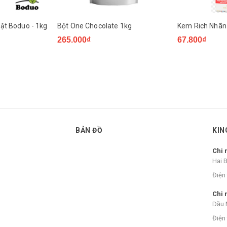
ật Boduo - 1kg
Bột One Chocolate 1kg
Kem Rich Nhãn 
265.000₫
67.800₫
BẢN ĐỒ
KIN
Chi 
Hai 
Điện 
Chi 
Dầu 
Điện 