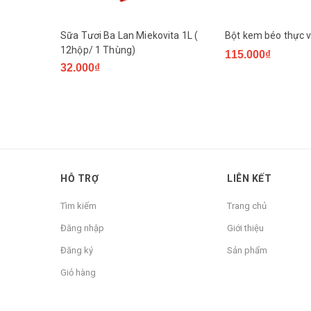
Sữa Tươi Ba Lan Miekovita 1L (
Bột kem béo thực v
12hộp/ 1 Thùng)
115.000₫
32.000₫
HỖ TRỢ
LIÊN KẾT
Tìm kiếm
Trang chủ
Đăng nhập
Giới thiệu
Đăng ký
Sản phẩm
Giỏ hàng