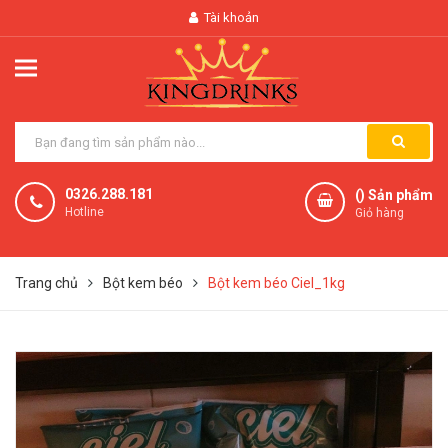
Tài khoản
0326.288.181
(
) Sản phẩm
Hotline
Giỏ hàng
Trang chủ
Bột kem béo
Bột kem béo Ciel_1kg