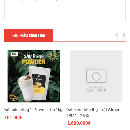
SẢN PHẨM CÙNG LOẠI
Bột sầu riêng 1-Powder Tui 1kg
Bột kem béo thực vật Almer
R941 - 25 Kg
161.000₫
1.690.000₫