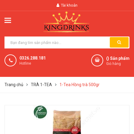
Tài khoản
0326.288.181
(
) Sản phẩm
Hotline
Giỏ hàng
Trang chủ
TRÀ 1-TEA
1-Tea Hồng trà 500gr