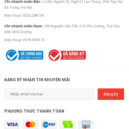
Chi nhánh miền Bắc:
Lô B6, Ngách 22, Ngõ 61 Lạc Trung, Vĩnh Tuy, Hai
Bà Trưng, Hà Nội
Điện thoại:
0326.288.181
-
Chi nhánh miền Nam:
250 Nguyễn Văn Tiết, K12 Phú Cường, Thủ Dầu
Một, Bình Dương
Điện thoại:
0978.9999.72
-
ĐĂNG KÝ NHẬN TIN KHUYẾN MÃI
Đăng ký
PHƯƠNG THỨC THANH TOÁN