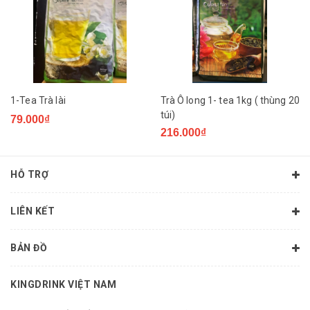
1-Tea Trà lài
Trà Ô long 1- tea 1kg ( thùng 20
túi)
79.000₫
216.000₫
HỖ TRỢ
LIÊN KẾT
BẢN ĐỒ
KINGDRINK VIỆT NAM