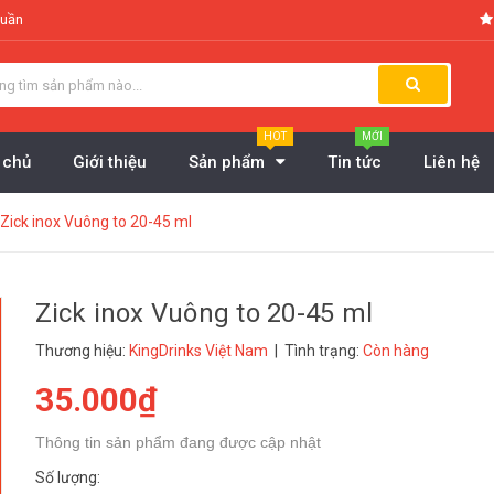
tuần
HOT
MỚI
 chủ
Giới thiệu
Sản phẩm
Tin tức
Liên hệ
Zick inox Vuông to 20-45 ml
Zick inox Vuông to 20-45 ml
Thương hiệu:
KingDrinks Việt Nam
| Tình trạng:
Còn hàng
35.000₫
Thông tin sản phẩm đang được cập nhật
Số lượng: