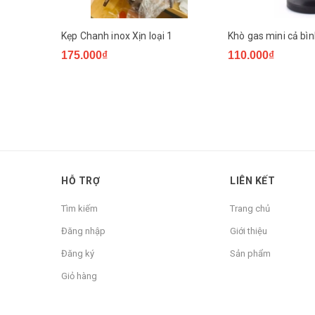
Kẹp Chanh inox Xịn loại 1
Khò gas mini cả bì
175.000₫
110.000₫
HỖ TRỢ
LIÊN KẾT
Tìm kiếm
Trang chủ
Đăng nhập
Giới thiệu
Đăng ký
Sản phẩm
Giỏ hàng