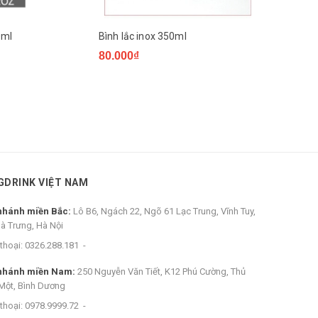
0ml
Bình lắc inox 350ml
Thìa Bar 2
80.000₫
25.000₫
GDRINK VIỆT NAM
nhánh miền Bắc:
Lô B6, Ngách 22, Ngõ 61 Lạc Trung, Vĩnh Tuy,
Bà Trưng, Hà Nội
thoại:
0326.288.181
-
nhánh miền Nam:
250 Nguyễn Văn Tiết, K12 Phú Cường, Thủ
Một, Bình Dương
thoại:
0978.9999.72
-