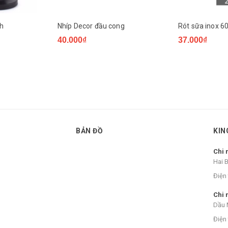
nh
Nhíp Decor đầu cong
Rót sữa inox 6
40.000₫
37.000₫
BẢN ĐỒ
KIN
Chi 
Hai 
Điện 
Chi 
Dầu 
Điện 