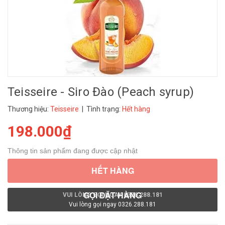
Teisseire - Siro Đào (Peach syrup)
Thương hiệu:
Teisseire
| Tình trạng:
Hết hàng
198.000₫
Thông tin sản phẩm đang được cập nhật
HẾT HÀNG
GỌI ĐẶT HÀNG
VUI LÒNG GỌI NGAY 0326.288.181
Vui lòng gọi ngay 0326.288.181