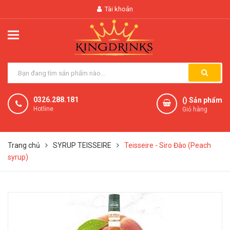
Tài khoản
0326.288.181
(
) Sản phẩm
Hotline
Giỏ hàng
Trang chủ
SYRUP TEISSEIRE
Teisseire - Siro Đào (Peach
syrup)