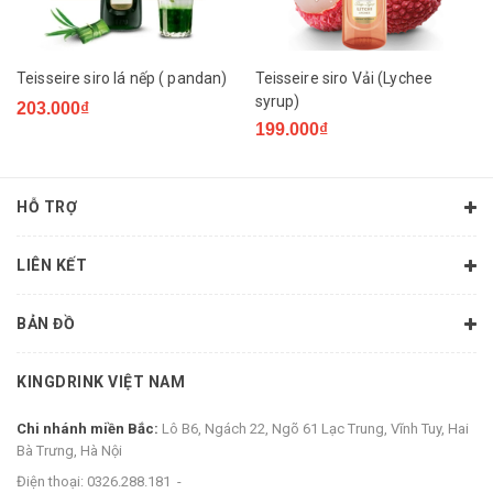
Teisseire siro lá nếp ( pandan)
Teisseire siro Vải (Lychee
syrup)
203.000₫
199.000₫
HỖ TRỢ
LIÊN KẾT
BẢN ĐỒ
KINGDRINK VIỆT NAM
Chi nhánh miền Bắc:
Lô B6, Ngách 22, Ngõ 61 Lạc Trung, Vĩnh Tuy, Hai
Bà Trưng, Hà Nội
Điện thoại:
0326.288.181
-