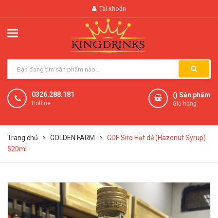
Tài khoản
0326.288.181
(
) Sản phẩm
Hotline
Giỏ hàng
Trang chủ
GOLDEN FARM
GDF Siro Hạt dẻ (Hazenut Syrup)
520ml