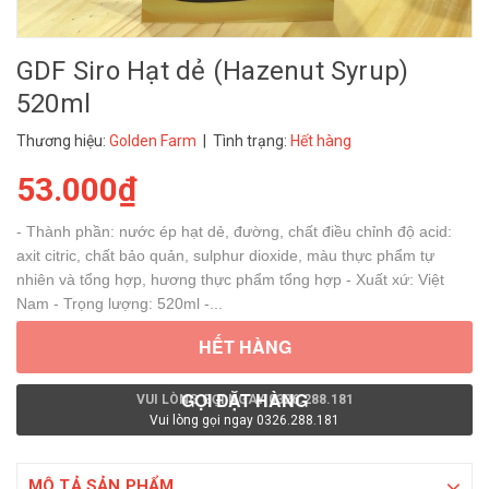
GDF Siro Hạt dẻ (Hazenut Syrup)
520ml
Thương hiệu:
Golden Farm
| Tình trạng:
Hết hàng
53.000₫
- Thành phần: nước ép hạt dẻ, đường, chất điều chỉnh độ acid:
axit citric, chất bảo quản, sulphur dioxide, màu thực phẩm tự
nhiên và tổng hợp, hương thực phẩm tổng hợp - Xuất xứ: Việt
Nam - Trọng lượng: 520ml -...
HẾT HÀNG
GỌI ĐẶT HÀNG
VUI LÒNG GỌI NGAY 0326.288.181
Vui lòng gọi ngay 0326.288.181
MÔ TẢ SẢN PHẨM