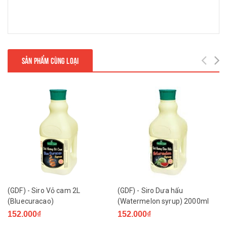
SẢN PHẨM CÙNG LOẠI
(GDF) - Siro Vỏ cam 2L
(GDF) - Siro Dưa hấu
(Bluecuracao)
(Watermelon syrup) 2000ml
152.000₫
152.000₫