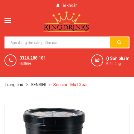
Tài khoản
0326.288.181
(
) Sản phẩm
Hotline
Giỏ hàng
Trang chủ
SENSINI
Sensini - Mứt Xoài