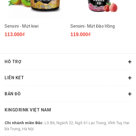
Sensini - Mứt kiwi
Sensini- Mứt Đào Hồng
113.000₫
119.000₫
HỖ TRỢ
LIÊN KẾT
BẢN ĐỒ
KINGDRINK VIỆT NAM
Chi nhánh miền Bắc:
Lô B6, Ngách 22, Ngõ 61 Lạc Trung, Vĩnh Tuy, Hai
Bà Trưng, Hà Nội