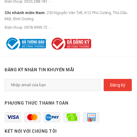
Điện thoại:
0326.288.181
-
Chi nhánh miền Nam:
250 Nguyễn Văn Tiết, K12 Phú Cường, Thủ Dầu
Một, Bình Dương
Điện thoại:
0978.9999.72
-
ĐĂNG KÝ NHẬN TIN KHUYẾN MÃI
Đăng ký
PHƯƠNG THỨC THANH TOÁN
KẾT NỐI VỚI CHÚNG TÔI