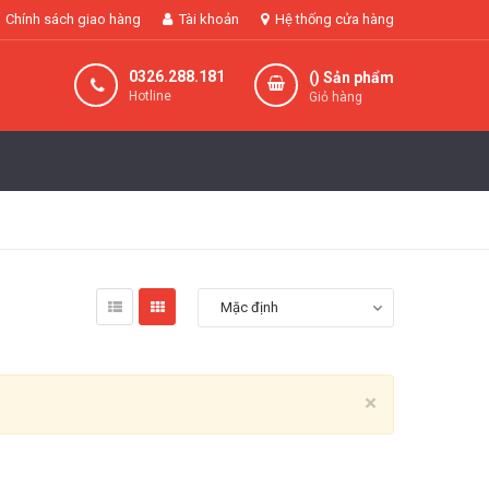
Chính sách giao hàng
Tài khoản
Hệ thống cửa hàng
0326.288.181
(
) Sản phẩm
Hotline
Giỏ hàng
Mặc định
Close
×