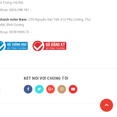
Bà Trưng, Hà Nội
thoại:
0326.288.181
-
nhánh miền Nam:
250 Nguyễn Văn Tiết, K12 Phú Cường, Thủ
Một, Bình Dương
thoại:
0978.9999.72
-
KẾT NỐI VỚI CHÚNG TÔI