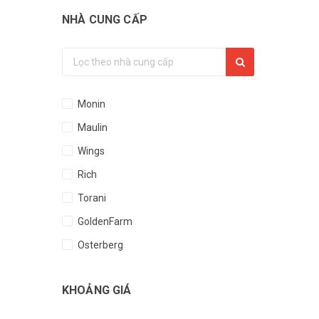
NHÀ CUNG CẤP
Monin
Maulin
Wings
Rich
Torani
GoldenFarm
Osterberg
King
KHOẢNG GIÁ
PhúcLong
Cozy