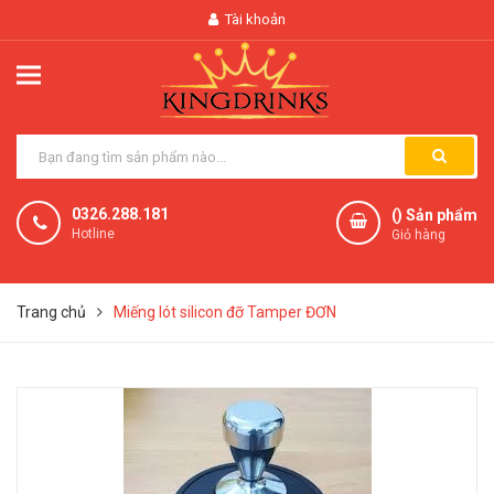
Tài khoản
0326.288.181
(
) Sản phẩm
Hotline
Giỏ hàng
Trang chủ
Miếng lót silicon đỡ Tamper ĐƠN