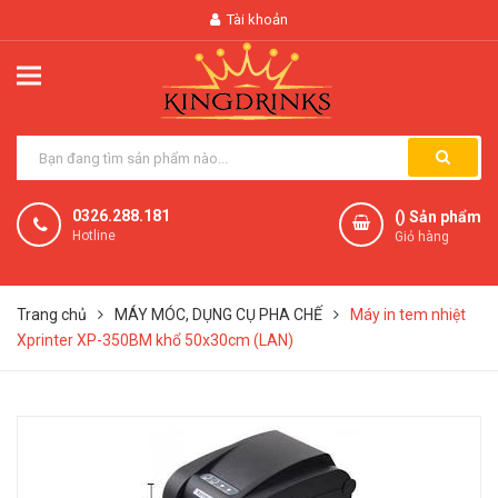
Tài khoản
0326.288.181
(
) Sản phẩm
Hotline
Giỏ hàng
Trang chủ
MÁY MÓC, DỤNG CỤ PHA CHẾ
Máy in tem nhiệt
Xprinter XP-350BM khổ 50x30cm (LAN)