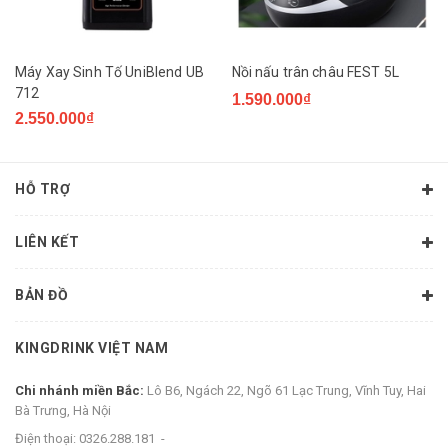
Máy Xay Sinh Tố UniBlend UB
Nồi nấu trân châu FEST 5L
712
1.590.000₫
2.550.000₫
HỖ TRỢ
LIÊN KẾT
BẢN ĐỒ
KINGDRINK VIỆT NAM
Chi nhánh miền Bắc:
Lô B6, Ngách 22, Ngõ 61 Lạc Trung, Vĩnh Tuy, Hai
Bà Trưng, Hà Nội
Điện thoại:
0326.288.181
-