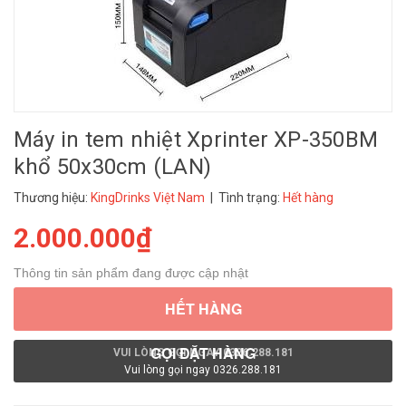
Máy in tem nhiệt Xprinter XP-350BM
khổ 50x30cm (LAN)
Thương hiệu:
KingDrinks Việt Nam
| Tình trạng:
Hết hàng
2.000.000₫
Thông tin sản phẩm đang được cập nhật
HẾT HÀNG
GỌI ĐẶT HÀNG
VUI LÒNG GỌI NGAY 0326.288.181
Vui lòng gọi ngay 0326.288.181