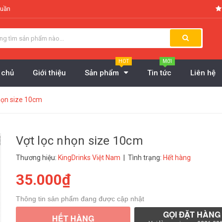
tuần
HOT
MỚI
 chủ
Giới thiệu
Sản phẩm
Tin tức
Liên hệ
họn size 10cm
Vợt lọc nhọn size 10cm
Thương hiệu:
KingDrinks Việt Nam
| Tình trạng:
Hết hàng
35.000₫
Thông tin sản phẩm đang được cập nhật
GỌI ĐẶT HÀNG
HẾT HÀNG