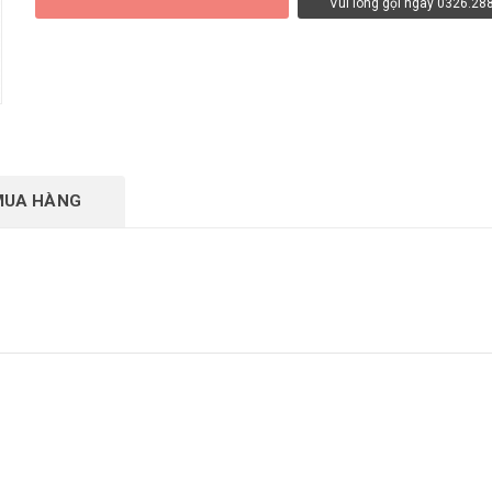
Vui lòng gọi ngay 0326.28
VUI LÒNG GỌI NGAY 0326.288.181
MUA HÀNG