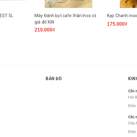
FEST 5L
Máy Đánh bọt cafe thân Inox có
Kẹp Chanh inox 
giá đỡ XỊN
175.000₫
210.000₫
BẢN ĐỒ
KIN
Chi 
Hai 
Điện 
Chi 
Dầu 
Điện 