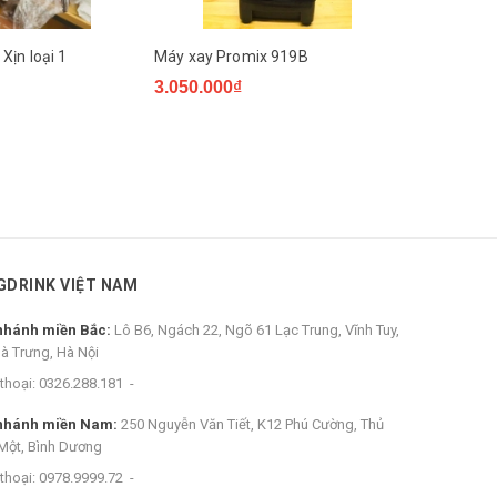
Xịn loại 1
Máy xay Promix 919B
Khò gas min
3.050.000₫
110.000₫
GDRINK VIỆT NAM
nhánh miền Bắc:
Lô B6, Ngách 22, Ngõ 61 Lạc Trung, Vĩnh Tuy,
Bà Trưng, Hà Nội
thoại:
0326.288.181
-
nhánh miền Nam:
250 Nguyễn Văn Tiết, K12 Phú Cường, Thủ
Một, Bình Dương
thoại:
0978.9999.72
-