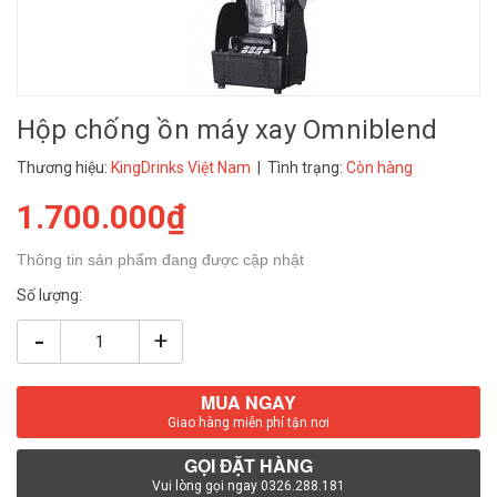
Hộp chống ồn máy xay Omniblend
Thương hiệu:
KingDrinks Việt Nam
| Tình trạng:
Còn hàng
1.700.000₫
Thông tin sản phẩm đang được cập nhật
Số lượng:
-
+
MUA NGAY
Giao hàng miễn phí tận nơi
GỌI ĐẶT HÀNG
Vui lòng gọi ngay 0326.288.181