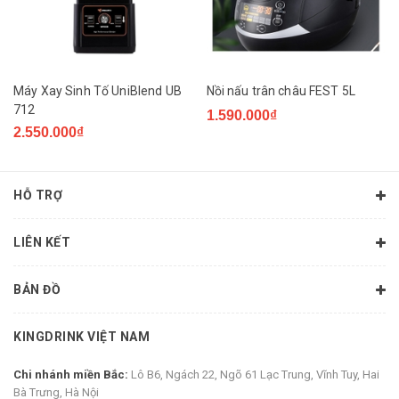
Máy Xay Sinh Tố UniBlend UB
Nồi nấu trân châu FEST 5L
712
1.590.000₫
2.550.000₫
HỖ TRỢ
LIÊN KẾT
BẢN ĐỒ
KINGDRINK VIỆT NAM
Chi nhánh miền Bắc:
Lô B6, Ngách 22, Ngõ 61 Lạc Trung, Vĩnh Tuy, Hai
Bà Trưng, Hà Nội