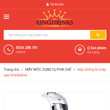
Tài khoản
0326.288.181
(
) Sản phẩm
Hotline
Giỏ hàng
Trang chủ
MÁY MÓC, DỤNG CỤ PHA CHẾ
Hộp chống ồn máy
xay Omniblend