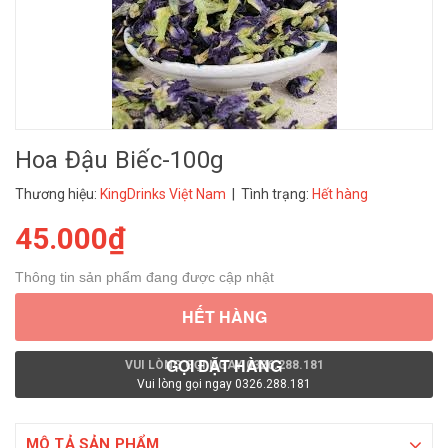
Hoa Đậu Biếc-100g
Thương hiệu:
KingDrinks Việt Nam
| Tình trạng:
Hết hàng
45.000₫
Thông tin sản phẩm đang được cập nhật
HẾT HÀNG
GỌI ĐẶT HÀNG
VUI LÒNG GỌI NGAY 0326.288.181
Vui lòng gọi ngay 0326.288.181
MÔ TẢ SẢN PHẨM