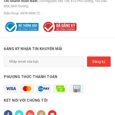
Chi nhánh miền Nam:
250 Nguyễn Văn Tiết, K12 Phú Cường, Thủ Dầu
Một, Bình Dương
Điện thoại:
0978.9999.72
-
ĐĂNG KÝ NHẬN TIN KHUYẾN MÃI
Đăng ký
PHƯƠNG THỨC THANH TOÁN
KẾT NỐI VỚI CHÚNG TÔI