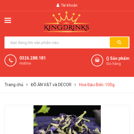
Tài khoản
0326.288.181
(
) Sản phẩm
Hotline
Giỏ hàng
Trang chủ
ĐỒ ĂN VẶT và DECOR
Hoa Đậu Biếc-100g