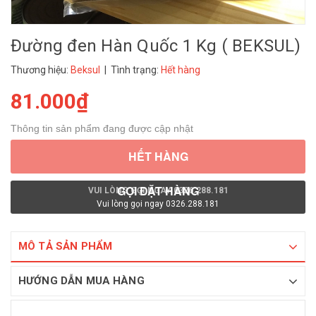
Đường đen Hàn Quốc 1 Kg ( BEKSUL)
Thương hiệu:
Beksul
| Tình trạng:
Hết hàng
81.000₫
Thông tin sản phẩm đang được cập nhật
HẾT HÀNG
GỌI ĐẶT HÀNG
VUI LÒNG GỌI NGAY 0326.288.181
Vui lòng gọi ngay 0326.288.181
MÔ TẢ SẢN PHẨM
HƯỚNG DẪN MUA HÀNG