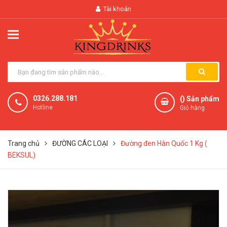
Tài khoản
0326.288.181
(
) Sản phẩm
Hotline
Giỏ hàng
Trang chủ
ĐƯỜNG CÁC LOẠI
Đường đen Hàn Quốc 1 Kg (
BEKSUL)