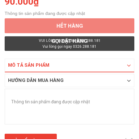
90.000₫
Thông tin sản phẩm đang được cập nhật
HẾT HÀNG
GỌI ĐẶT HÀNG
VUI LÒNG GỌI NGAY 0326.288.181
Vui lòng gọi ngay 0326.288.181
MÔ TẢ SẢN PHẨM
HƯỚNG DẪN MUA HÀNG
Thông tin sản phẩm đang được cập nhật