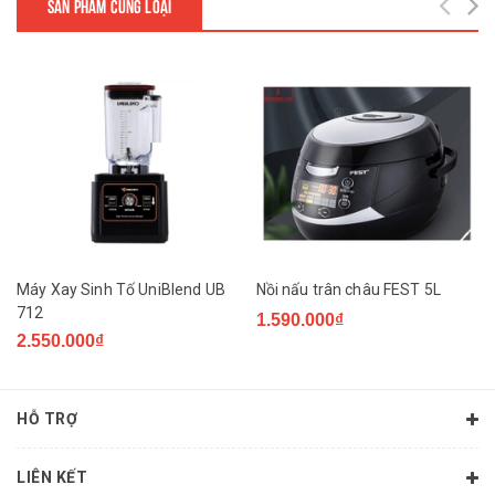
SẢN PHẨM CÙNG LOẠI
Máy Xay Sinh Tố UniBlend UB
Nồi nấu trân châu FEST 5L
712
1.590.000₫
2.550.000₫
HỖ TRỢ
LIÊN KẾT