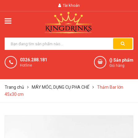
Tài khoản
0326.288.181
(
) Sản phẩm
Hotline
Giỏ hàng
Trang chủ
MÁY MÓC, DỤNG CỤ PHA CHẾ
Thảm Bar lớn
45x30 cm