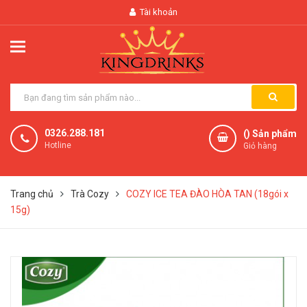
Tài khoản
0326.288.181
(
) Sản phẩm
Hotline
Giỏ hàng
Trang chủ
Trà Cozy
COZY ICE TEA ĐÀO HÒA TAN (18gói x
15g)