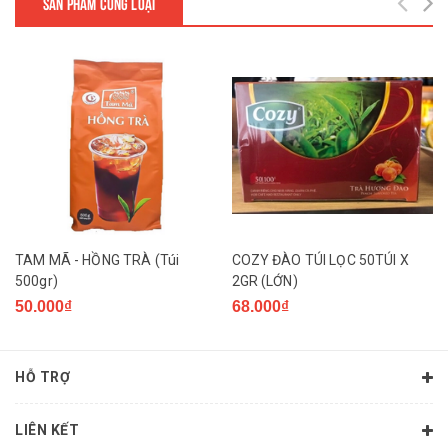
SẢN PHẨM CÙNG LOẠI
TAM MÃ - HỒNG TRÀ (Túi
COZY ĐÀO TÚI LỌC 50TÚI X
500gr)
2GR (LỚN)
50.000₫
68.000₫
HỖ TRỢ
LIÊN KẾT