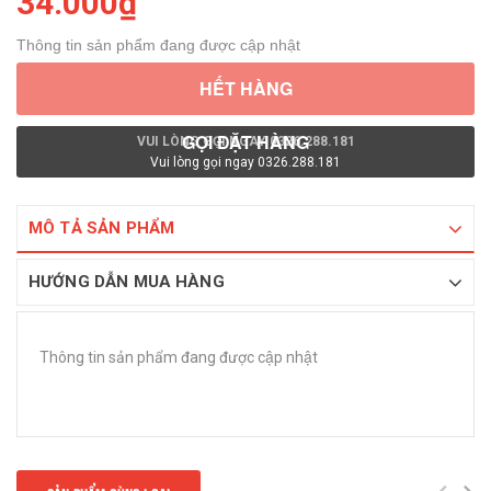
34.000₫
Thông tin sản phẩm đang được cập nhật
HẾT HÀNG
GỌI ĐẶT HÀNG
VUI LÒNG GỌI NGAY 0326.288.181
Vui lòng gọi ngay 0326.288.181
MÔ TẢ SẢN PHẨM
HƯỚNG DẪN MUA HÀNG
Thông tin sản phẩm đang được cập nhật